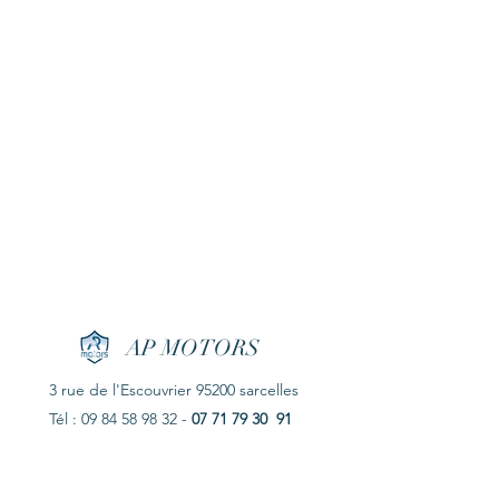
AP MOTORS
3 rue de l'Escouvrier 95200 sarcelles
Tél :
09 84 58 98 32
-
07 71 79 30 91
N° de siret :
84907961100018
contact@ap-motors.fr