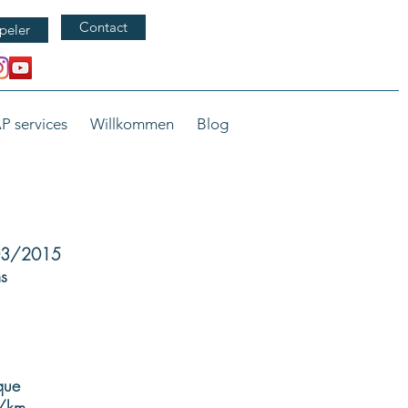
Contact
peler
P services
Willkommen
Blog
/03/2015
s
que
g/km