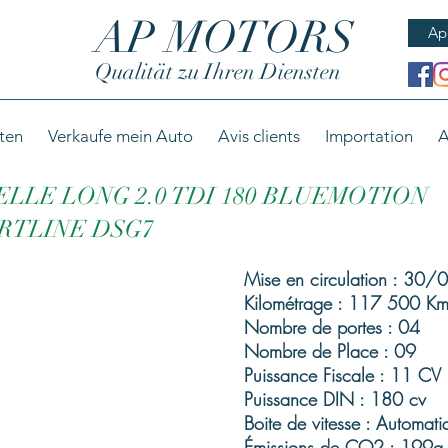
AP MOTORS
Ap
Qualität zu Ihren Diensten
ten
Verkaufe mein Auto
Avis clients
Importation
A
LE LONG 2.0 TDI 180 BLUEMOTION
TLINE DSG7
Mise en circulation : 30
Kilométrage : 117 500 Km
Nombre de portes : 04
Nombre de Place : 09
Puissance Fiscale : 11 CV
Puissance DIN : 180 cv
Boite de vitesse : Automati
Émissions de CO2 : 199