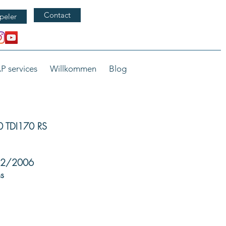
Contact
peler
P services
Willkommen
Blog
0 TDI170 RS
/12/2006
s