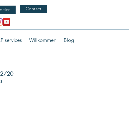
Contact
peler
P services
Willkommen
Blog
/12/20
s