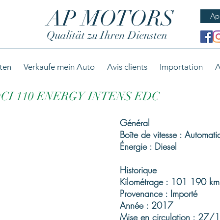
AP MOTORS
Ap
Qualität zu Ihren Diensten
ten
Verkaufe mein Auto
Avis clients
Importation
A
DCI 110 ENERGY INTENS EDC
Général
Boîte de vitesse : Automati
Énergie : Diesel
Historique
Kilométrage : 101 190 km
Provenance : Importé
Année : 2017
Mise en circulation : 27