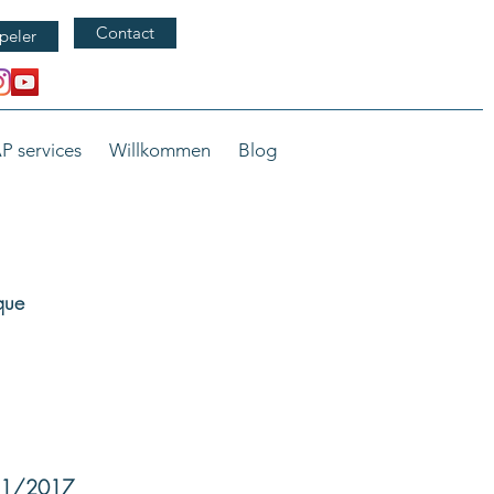
Contact
peler
P services
Willkommen
Blog
que
/11/2017