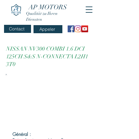
AP MOTORS
Qualität zu Ihren
Diensten
Contact
Appeler
NISSAN NV300 COMBI 1.6 DCI
125CH S&S N-CONNECTA L2H1
3T0
Général :