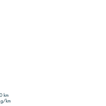
00 km
3 g/km