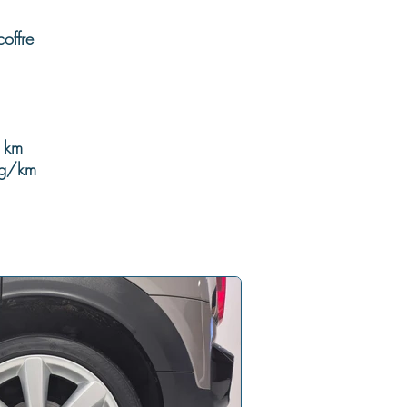
offre
 km
 g/km