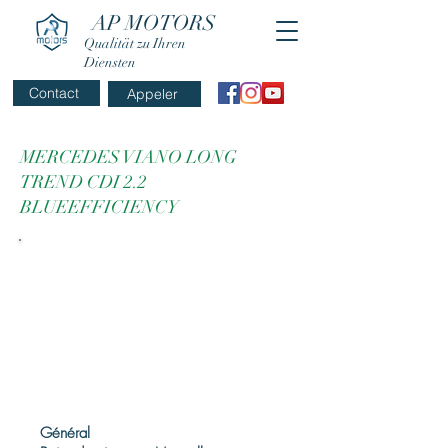
AP MOTORS
Qualität zu Ihren
Diensten
Contact
Appeler
MERCEDES VIANO LONG
TREND CDI 2.2
BLUEEFFICIENCY
Général