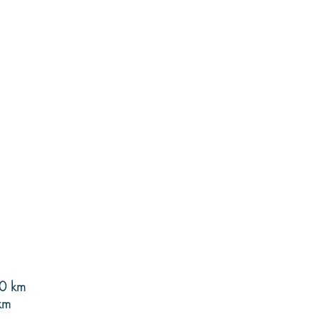
00 km
km