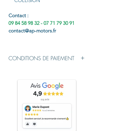
COLLISION
Co
ntac
t :
09 84 58 98 32 - 07 71 79 30 91
contact@ap-motors.fr
CONDITIONS DE PAIEMENT
Chèque de Banque établi à l'ordre de
AP MOTORS à la livraison du véhicule.
Virement possible avant le jour de
livraison.