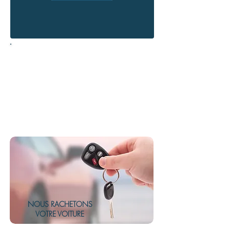
Horaires d'ouverture
Du Lundi au Vendredi
9h00 à 12h30 et de 14h00 à 18h30
Le Samedi
9h00 à 14h00
09 84 58 98 32 - 07 71 79
30 91
NOUS RACHETONS
VOTRE VOITURE