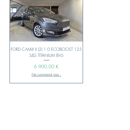
FORD C-MAX II (2) 1.0 ECOBOOST 125
FORD C-MAX II (2) 1.5
S&S TITANIUM BV6
Preis
6.900,00 €
Ne comprend pas :